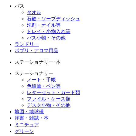
バス
タオル
石鹸・ソープディッシュ
洗剤・オイル等
トレイ・小物入れ等
バス小物・その他
ランドリー
ポプリ・アロマ用品
ステーショナリー･本
ステーショナリー
ノート・手帳
色鉛筆・ペン等
レターセット・カード類
ファイル・ケース類
デスク小物・その他
地図・地球儀
洋書・雑誌・本
ミニチュア
グリーン