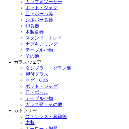
カップ＆ソーサー
ポット・ジャグ
皿・ボール等
シルバー食器
和食器
木製食器
スタンド・トレイ
ナプキンリング
テーブル小物
その他
ガラスウェア
タンブラー・グラス類
脚付グラス
マグ・C&S
ポット・ジャグ
皿・ボール
テーブル小物
ガラス瓶・その他
カトラリー
ステンレス・真鍮等
木製
ホーロー・陶器