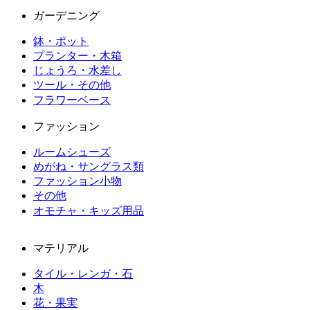
ガーデニング
鉢・ポット
プランター・木箱
じょうろ・水差し
ツール・その他
フラワーベース
ファッション
ルームシューズ
めがね・サングラス類
ファッション小物
その他
オモチャ・キッズ用品
マテリアル
タイル・レンガ・石
木
花・果実