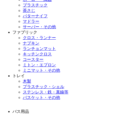
プラスチック
茶さじ
バターナイフ
マドラー
サーバー・その他
ファブリック
クロス・ランナー
ナプキン
ランチョンマット
キッチンクロス
コースター
ミトン・エプロン
ミニマット・その他
トレイ
木製
プラスチック・シェル
ステンレス・鉄・真鍮等
バスケット・その他
バス用品